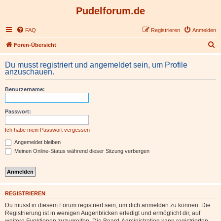
Pudelforum.de
FAQ
Registrieren
Anmelden
S
Foren-Übersicht
u
Du musst registriert und angemeldet sein, um Profile
c
anzuschauen.
h
Benutzername:
e
Passwort:
Ich habe mein Passwort vergessen
Angemeldet bleiben
Meinen Online-Status während dieser Sitzung verbergen
REGISTRIEREN
Du musst in diesem Forum registriert sein, um dich anmelden zu können. Die
Registrierung ist in wenigen Augenblicken erledigt und ermöglicht dir, auf
weitere Funktionen zuzugreifen. Die Board-Administration kann registrierten