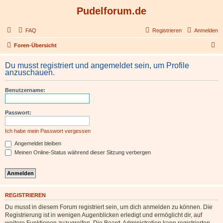
Pudelforum.de
FAQ
Registrieren
Anmelden
S
Foren-Übersicht
u
Du musst registriert und angemeldet sein, um Profile
c
anzuschauen.
h
Benutzername:
e
Passwort:
Ich habe mein Passwort vergessen
Angemeldet bleiben
Meinen Online-Status während dieser Sitzung verbergen
REGISTRIEREN
Du musst in diesem Forum registriert sein, um dich anmelden zu können. Die
Registrierung ist in wenigen Augenblicken erledigt und ermöglicht dir, auf
weitere Funktionen zuzugreifen. Die Board-Administration kann registrierten