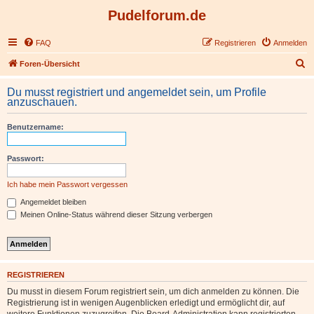
Pudelforum.de
FAQ
Registrieren
Anmelden
S
Foren-Übersicht
u
Du musst registriert und angemeldet sein, um Profile
c
anzuschauen.
h
Benutzername:
e
Passwort:
Ich habe mein Passwort vergessen
Angemeldet bleiben
Meinen Online-Status während dieser Sitzung verbergen
REGISTRIEREN
Du musst in diesem Forum registriert sein, um dich anmelden zu können. Die
Registrierung ist in wenigen Augenblicken erledigt und ermöglicht dir, auf
weitere Funktionen zuzugreifen. Die Board-Administration kann registrierten