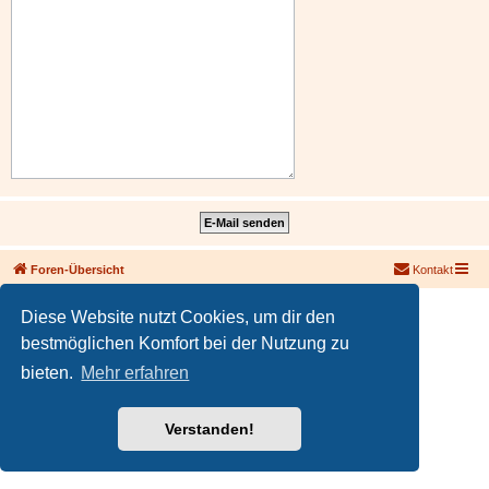
Foren-Übersicht
Kontakt
Powered by
phpBB
® Forum Software © phpBB Limited
Diese Website nutzt Cookies, um dir den
Deutsche Übersetzung durch
phpBB.de
bestmöglichen Komfort bei der Nutzung zu
PRIVACY_LINK
|
TERMS_LINK
bieten.
Mehr erfahren
Verstanden!