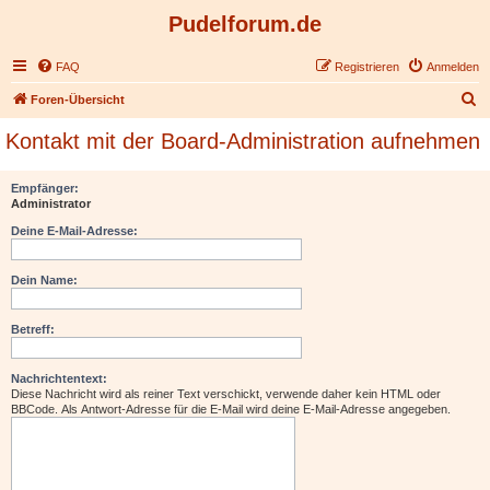
Pudelforum.de
FAQ
Registrieren
Anmelden
S
Foren-Übersicht
u
Kontakt mit der Board-Administration aufnehmen
c
h
Empfänger:
Administrator
e
Deine E-Mail-Adresse:
Dein Name:
Betreff:
Nachrichtentext:
Diese Nachricht wird als reiner Text verschickt, verwende daher kein HTML oder
BBCode. Als Antwort-Adresse für die E-Mail wird deine E-Mail-Adresse angegeben.