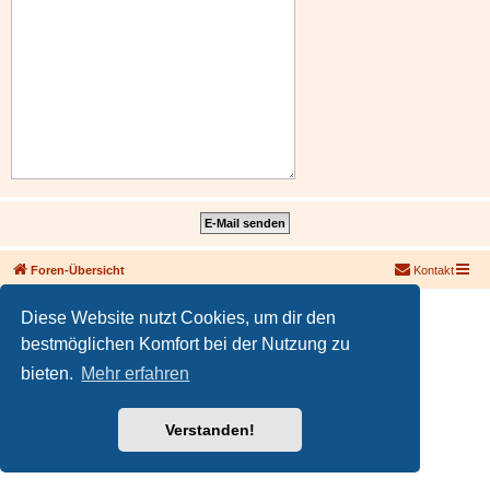
Foren-Übersicht
Kontakt
Powered by
phpBB
® Forum Software © phpBB Limited
Diese Website nutzt Cookies, um dir den
Deutsche Übersetzung durch
phpBB.de
bestmöglichen Komfort bei der Nutzung zu
PRIVACY_LINK
|
TERMS_LINK
bieten.
Mehr erfahren
Verstanden!