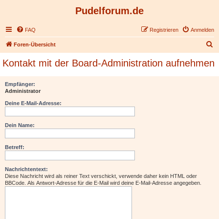
Pudelforum.de
FAQ
Registrieren
Anmelden
S
Foren-Übersicht
u
Kontakt mit der Board-Administration aufnehmen
c
h
Empfänger:
Administrator
e
Deine E-Mail-Adresse:
Dein Name:
Betreff:
Nachrichtentext:
Diese Nachricht wird als reiner Text verschickt, verwende daher kein HTML oder
BBCode. Als Antwort-Adresse für die E-Mail wird deine E-Mail-Adresse angegeben.