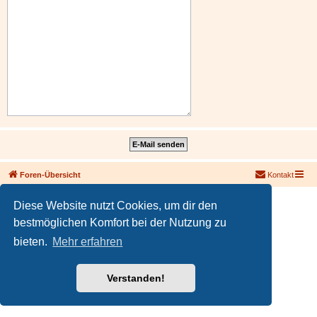
Foren-Übersicht
Kontakt
Powered by
phpBB
® Forum Software © phpBB Limited
Diese Website nutzt Cookies, um dir den
Deutsche Übersetzung durch
phpBB.de
bestmöglichen Komfort bei der Nutzung zu
PRIVACY_LINK
|
TERMS_LINK
bieten.
Mehr erfahren
Verstanden!