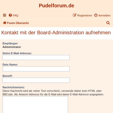
Pudelforum.de
FAQ
Registrieren
Anmelden
S
Foren-Übersicht
u
Kontakt mit der Board-Administration aufnehmen
c
h
Empfänger:
Administrator
e
Deine E-Mail-Adresse:
Dein Name:
Betreff:
Nachrichtentext:
Diese Nachricht wird als reiner Text verschickt, verwende daher kein HTML oder
BBCode. Als Antwort-Adresse für die E-Mail wird deine E-Mail-Adresse angegeben.