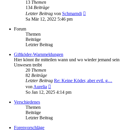
13
Themen
134
Beiträge
Neuester
Letzter Beitrag
von
Schmarndi
Beitrag
Sa Mär 12, 2022 5:46 pm
Forum
Themen
Beiträge
Letzter Beitrag
Giftköder-Warnmeldungen
Hier könnt ihr mitteilen wann und wo wieder jemand sein
Unwesen treibt
20
Themen
82
Beiträge
Letzter Beitrag
Re: Keine Köder, aber evtl. g…
Neuester
von
Aurelia
Beitrag
So Jan 12, 2025 4:14 pm
Verschiedenes
Themen
Beiträge
Letzter Beitrag
Forenvorschläge