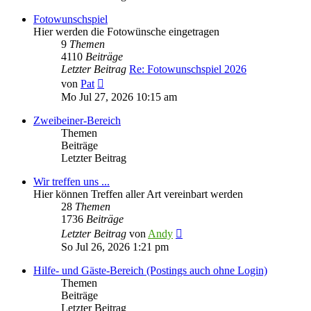
Fotowunschspiel
Hier werden die Fotowünsche eingetragen
9
Themen
4110
Beiträge
Letzter Beitrag
Re: Fotowunschspiel 2026
Neuester
von
Pat
Beitrag
Mo Jul 27, 2026 10:15 am
Zweibeiner-Bereich
Themen
Beiträge
Letzter Beitrag
Wir treffen uns ...
Hier können Treffen aller Art vereinbart werden
28
Themen
1736
Beiträge
Neuester
Letzter Beitrag
von
Andy
Beitrag
So Jul 26, 2026 1:21 pm
Hilfe- und Gäste-Bereich (Postings auch ohne Login)
Themen
Beiträge
Letzter Beitrag