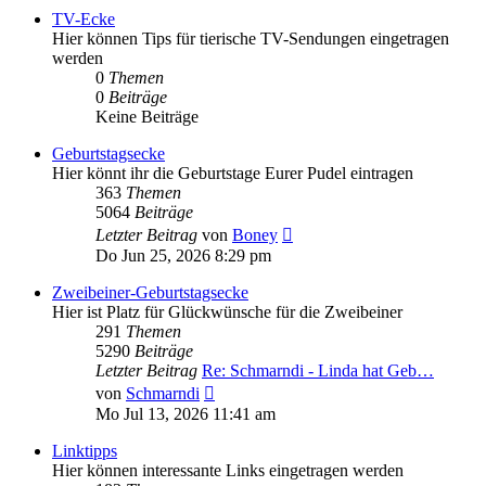
TV-Ecke
Hier können Tips für tierische TV-Sendungen eingetragen
werden
0
Themen
0
Beiträge
Keine Beiträge
Geburtstagsecke
Hier könnt ihr die Geburtstage Eurer Pudel eintragen
363
Themen
5064
Beiträge
Neuester
Letzter Beitrag
von
Boney
Beitrag
Do Jun 25, 2026 8:29 pm
Zweibeiner-Geburtstagsecke
Hier ist Platz für Glückwünsche für die Zweibeiner
291
Themen
5290
Beiträge
Letzter Beitrag
Re: Schmarndi - Linda hat Geb…
Neuester
von
Schmarndi
Beitrag
Mo Jul 13, 2026 11:41 am
Linktipps
Hier können interessante Links eingetragen werden