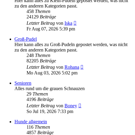
Hier kann alles zu Klein-Pudeln gepostet werden, was nicht
zu den anderen Kategorien passt.
458
Themen
24129
Beiträge
Neuester
Letzter Beitrag
von
Iska
Beitrag
Fr Aug 07, 2026 5:39 pm
Groß-Pudel
Hier kann alles zu Groß-Pudeln gepostet werden, was nicht
zu den anderen Kategorien passt.
248
Themen
82205
Beiträge
Neuester
Letzter Beitrag
von
Rohana
Beitrag
Mo Aug 03, 2026 5:02 pm
Senioren
Alles rund um die grauen Schnauzen
29
Themen
4196
Beiträge
Neuester
Letzter Beitrag
von
Boney
Beitrag
So Jul 19, 2026 7:33 pm
Hunde allgemein
116
Themen
4857
Beiträge