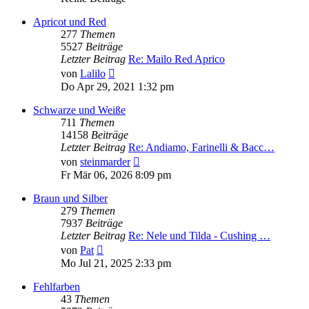
Apricot und Red
277
Themen
5527
Beiträge
Letzter Beitrag
Re: Mailo Red Aprico
Neuester
von
Lalilo
Beitrag
Do Apr 29, 2021 1:32 pm
Schwarze und Weiße
711
Themen
14158
Beiträge
Letzter Beitrag
Re: Andiamo, Farinelli & Bacc…
Neuester
von
steinmarder
Beitrag
Fr Mär 06, 2026 8:09 pm
Braun und Silber
279
Themen
7937
Beiträge
Letzter Beitrag
Re: Nele und Tilda - Cushing …
Neuester
von
Pat
Beitrag
Mo Jul 21, 2025 2:33 pm
Fehlfarben
43
Themen