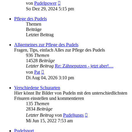
Neuester
von
Pudelpower
Beitrag
So Dez 29, 2024 5:15 pm
Pflege des Pudels
Themen
Beiträge
Letzter Beitrag
Allgemeines zur Pflege des Pudels
Fragen, Tips, einfach Alles zur Pflege des Pudels
936
Themen
14528
Beiträge
Letzter Beitrag
Re: Zähneputzen - jetzt aber!…
Neuester
von
Pat
Beitrag
Di Aug 04, 2026 3:10 pm
Verschiedene Schurarten
Hier könnt Ihr Bilder von Pudeln mit den unterschiedlichsten
Frisuren einstellen und kommentieren
135
Themen
2834
Beiträge
Neuester
Letzter Beitrag
von
Pudeljungs
Beitrag
Mi Jun 15, 2022 7:53 am
Pudelsport