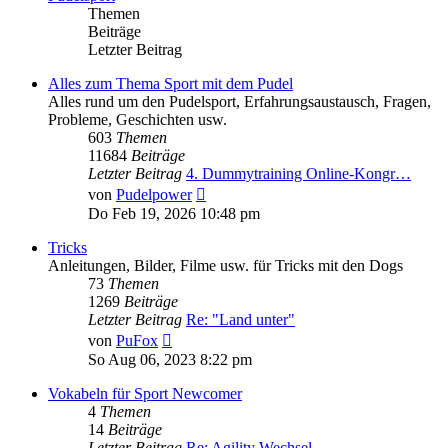
Themen
Beiträge
Letzter Beitrag
Alles zum Thema Sport mit dem Pudel
Alles rund um den Pudelsport, Erfahrungsaustausch, Fragen,
Probleme, Geschichten usw.
603
Themen
11684
Beiträge
Letzter Beitrag
4. Dummytraining Online-Kongr…
Neuester
von
Pudelpower
Beitrag
Do Feb 19, 2026 10:48 pm
Tricks
Anleitungen, Bilder, Filme usw. für Tricks mit den Dogs
73
Themen
1269
Beiträge
Letzter Beitrag
Re: "Land unter"
Neuester
von
PuFox
Beitrag
So Aug 06, 2023 8:22 pm
Vokabeln für Sport Newcomer
4
Themen
14
Beiträge
Letzter Beitrag
Re: Agility Wechsel