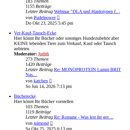
183
Themen
1155
Beiträge
Letzter Beitrag
Webinar "DLA und Haplotypen f…
Neuester
von
Pudelpower
Beitrag
Do Okt 23, 2025 5:45 pm
Ver-Kauf-Tausch-Ecke
Hier könnt Ihr Bücher oder sonstiges Hundezubehör aber
KEINE lebenden Tiere zum Verkauf, Kauf oder Tausch
anbieten
Moderator:
Judith
273
Themen
1420
Beiträge
Letzter Beitrag
Re: MONOPROTEIN Lamm BRIT
Nas…
Neuester
von
katchen
Beitrag
So Jun 14, 2026 7:13 pm
Bücherecke
Hier könnt Ihr Bücher vorstellen
103
Themen
1119
Beiträge
Letzter Beitrag
Re: Romane - Was lest ihr ger…
Neuester
von
julmond
Beitrag
Sa Okt 25, 2025 6:13 pm