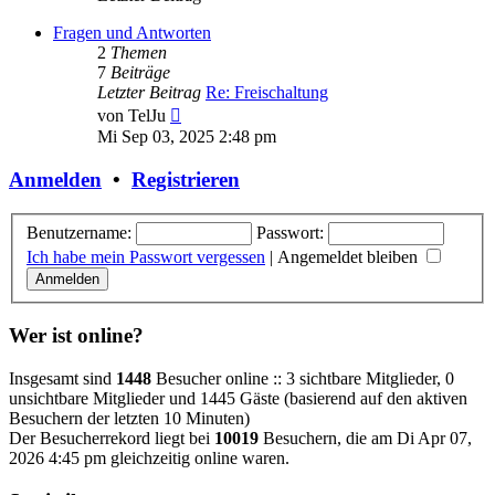
Fragen und Antworten
2
Themen
7
Beiträge
Letzter Beitrag
Re: Freischaltung
Neuester
von
TelJu
Beitrag
Mi Sep 03, 2025 2:48 pm
Anmelden
•
Registrieren
Benutzername:
Passwort:
Ich habe mein Passwort vergessen
|
Angemeldet bleiben
Wer ist online?
Insgesamt sind
1448
Besucher online :: 3 sichtbare Mitglieder, 0
unsichtbare Mitglieder und 1445 Gäste (basierend auf den aktiven
Besuchern der letzten 10 Minuten)
Der Besucherrekord liegt bei
10019
Besuchern, die am Di Apr 07,
2026 4:45 pm gleichzeitig online waren.