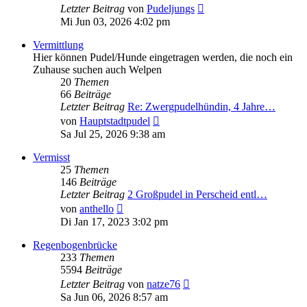
Neuester
Letzter Beitrag
von
Pudeljungs
Beitrag
Mi Jun 03, 2026 4:02 pm
Vermittlung
Hier können Pudel/Hunde eingetragen werden, die noch ein
Zuhause suchen auch Welpen
20
Themen
66
Beiträge
Letzter Beitrag
Re: Zwergpudelhündin, 4 Jahre…
Neuester
von
Hauptstadtpudel
Beitrag
Sa Jul 25, 2026 9:38 am
Vermisst
25
Themen
146
Beiträge
Letzter Beitrag
2 Großpudel in Perscheid entl…
Neuester
von
anthello
Beitrag
Di Jan 17, 2023 3:02 pm
Regenbogenbrücke
233
Themen
5594
Beiträge
Neuester
Letzter Beitrag
von
natze76
Beitrag
Sa Jun 06, 2026 8:57 am