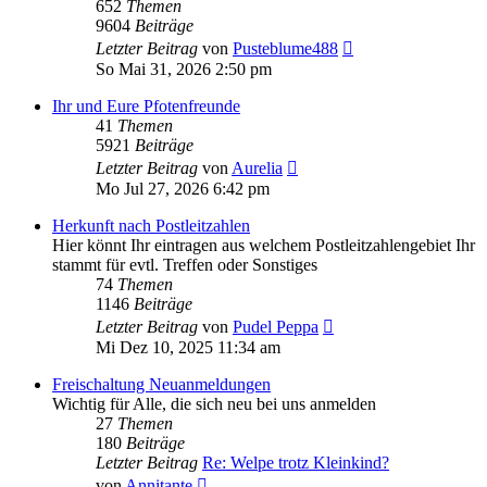
652
Themen
9604
Beiträge
Neuester
Letzter Beitrag
von
Pusteblume488
Beitrag
So Mai 31, 2026 2:50 pm
Ihr und Eure Pfotenfreunde
41
Themen
5921
Beiträge
Neuester
Letzter Beitrag
von
Aurelia
Beitrag
Mo Jul 27, 2026 6:42 pm
Herkunft nach Postleitzahlen
Hier könnt Ihr eintragen aus welchem Postleitzahlengebiet Ihr
stammt für evtl. Treffen oder Sonstiges
74
Themen
1146
Beiträge
Neuester
Letzter Beitrag
von
Pudel Peppa
Beitrag
Mi Dez 10, 2025 11:34 am
Freischaltung Neuanmeldungen
Wichtig für Alle, die sich neu bei uns anmelden
27
Themen
180
Beiträge
Letzter Beitrag
Re: Welpe trotz Kleinkind?
Neuester
von
Annitante