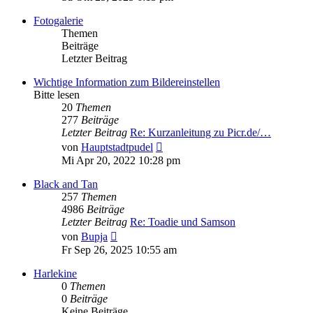
Fotogalerie
Themen
Beiträge
Letzter Beitrag
Wichtige Information zum Bildereinstellen
Bitte lesen
20
Themen
277
Beiträge
Letzter Beitrag
Re: Kurzanleitung zu Picr.de/…
Neuester
von
Hauptstadtpudel
Beitrag
Mi Apr 20, 2022 10:28 pm
Black and Tan
257
Themen
4986
Beiträge
Letzter Beitrag
Re: Toadie und Samson
Neuester
von
Bupja
Beitrag
Fr Sep 26, 2025 10:55 am
Harlekine
0
Themen
0
Beiträge
Keine Beiträge