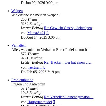
Beitrag
Di Jun 09, 2026 9:00 pm
Welpen
Wie erziehe ich meinen Welpen?
256
Themen
5282
Beiträge
Letzter Beitrag
Re: Gewicht Grosspudelwelpen
Neuester
von
MamaAn21
Beitrag
Do Aug 14, 2025 3:06 pm
Verhalten
Alles, was mit dem Verhalten Eurer Pudel zu tun hat
572
Themen
9291
Beiträge
Letzter Beitrag
Re: Tracker - wer hat einen u…
Neuester
von
gaertnerin
Beitrag
Do Feb 05, 2026 3:19 pm
Problemhunde
Fragen und Antworten
53
Themen
1043
Beiträge
Letzter Beitrag
Re: Verbellen/Leinenagression…
Neuester
von
Hauptstadtpudel
Beitrag