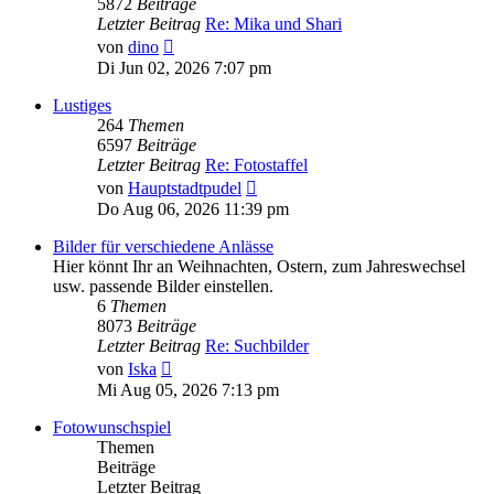
5872
Beiträge
Letzter Beitrag
Re: Mika und Shari
Neuester
von
dino
Beitrag
Di Jun 02, 2026 7:07 pm
Lustiges
264
Themen
6597
Beiträge
Letzter Beitrag
Re: Fotostaffel
Neuester
von
Hauptstadtpudel
Beitrag
Do Aug 06, 2026 11:39 pm
Bilder für verschiedene Anlässe
Hier könnt Ihr an Weihnachten, Ostern, zum Jahreswechsel
usw. passende Bilder einstellen.
6
Themen
8073
Beiträge
Letzter Beitrag
Re: Suchbilder
Neuester
von
Iska
Beitrag
Mi Aug 05, 2026 7:13 pm
Fotowunschspiel
Themen
Beiträge
Letzter Beitrag