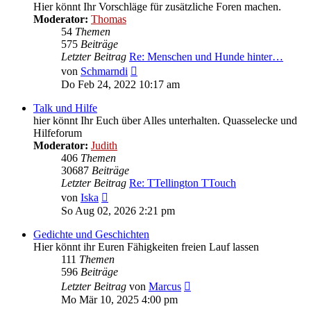
Hier könnt Ihr Vorschläge für zusätzliche Foren machen.
Moderator:
Thomas
54
Themen
575
Beiträge
Letzter Beitrag
Re: Menschen und Hunde hinter…
Neuester
von
Schmarndi
Beitrag
Do Feb 24, 2022 10:17 am
Talk und Hilfe
hier könnt Ihr Euch über Alles unterhalten. Quasselecke und
Hilfeforum
Moderator:
Judith
406
Themen
30687
Beiträge
Letzter Beitrag
Re: TTellington TTouch
Neuester
von
Iska
Beitrag
So Aug 02, 2026 2:21 pm
Gedichte und Geschichten
Hier könnt ihr Euren Fähigkeiten freien Lauf lassen
111
Themen
596
Beiträge
Neuester
Letzter Beitrag
von
Marcus
Beitrag
Mo Mär 10, 2025 4:00 pm