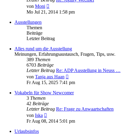
Neuester
von
Moni
Beitrag
Mo Jul 21, 2014 1:58 pm
Ausstellungen
Themen
Beiträge
Letzter Beitrag
Alles rund um die Ausstellung
Meinungen, Erfahrungsaustausch, Fragen, Tips, usw.
389
Themen
6703
Beiträge
Letzter Beitrag
Re: ADP Ausstellung in Neuss …
Neuester
von
Tanja aus Haan
Beitrag
Fr Aug 15, 2025 7:41 pm
Vokabeln für Show Newcomer
3
Themen
42
Beiträge
Letzter Beitrag
Re: Frage zu Anwaartschaften
Neuester
von
Iska
Beitrag
Fr Aug 08, 2014 5:01 pm
Urlaubsinfos