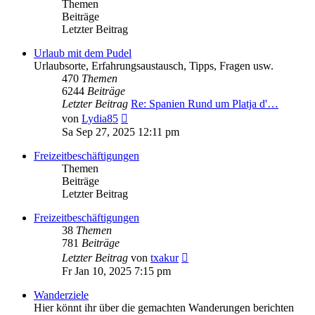
Themen
Beiträge
Letzter Beitrag
Urlaub mit dem Pudel
Urlaubsorte, Erfahrungsaustausch, Tipps, Fragen usw.
470
Themen
6244
Beiträge
Letzter Beitrag
Re: Spanien Rund um Platja d'…
Neuester
von
Lydia85
Beitrag
Sa Sep 27, 2025 12:11 pm
Freizeitbeschäftigungen
Themen
Beiträge
Letzter Beitrag
Freizeitbeschäftigungen
38
Themen
781
Beiträge
Neuester
Letzter Beitrag
von
txakur
Beitrag
Fr Jan 10, 2025 7:15 pm
Wanderziele
Hier könnt ihr über die gemachten Wanderungen berichten