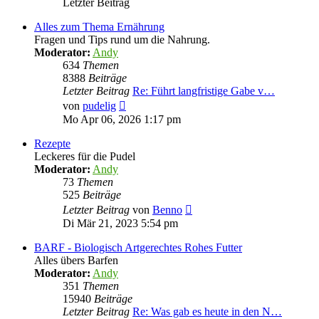
Letzter Beitrag
Alles zum Thema Ernährung
Fragen und Tips rund um die Nahrung.
Moderator:
Andy
634
Themen
8388
Beiträge
Letzter Beitrag
Re: Führt langfristige Gabe v…
Neuester
von
pudelig
Beitrag
Mo Apr 06, 2026 1:17 pm
Rezepte
Leckeres für die Pudel
Moderator:
Andy
73
Themen
525
Beiträge
Neuester
Letzter Beitrag
von
Benno
Beitrag
Di Mär 21, 2023 5:54 pm
BARF - Biologisch Artgerechtes Rohes Futter
Alles übers Barfen
Moderator:
Andy
351
Themen
15940
Beiträge
Letzter Beitrag
Re: Was gab es heute in den N…