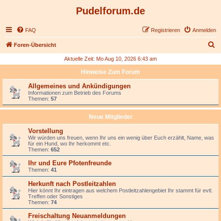
Pudelforum.de
FAQ
Registrieren
Anmelden
S
Foren-Übersicht
u
Aktuelle Zeit: Mo Aug 10, 2026 6:43 am
c
Hinweise Zum Forum
h
Allgemeines und Ankündigungen
e
Informationen zum Betrieb des Forums
Themen:
57
Neue Mitglieder
Vorstellung
Wir würden uns freuen, wenn Ihr uns ein wenig über Euch erzählt, Name, was
für ein Hund, wo Ihr herkommt etc.
Themen:
652
Ihr und Eure Pfotenfreunde
Themen:
41
Herkunft nach Postleitzahlen
Hier könnt Ihr eintragen aus welchem Postleitzahlengebiet Ihr stammt für evtl.
Treffen oder Sonstiges
Themen:
74
Freischaltung Neuanmeldungen