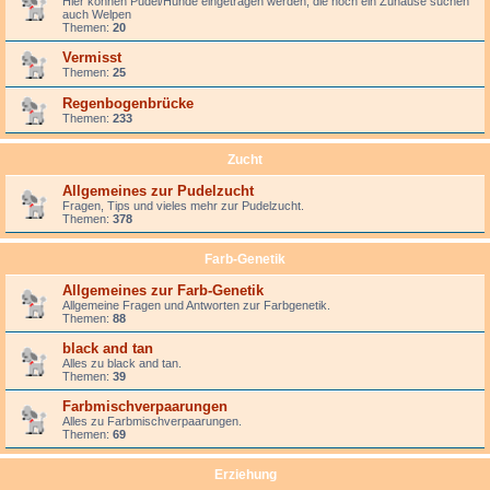
Hier können Pudel/Hunde eingetragen werden, die noch ein Zuhause suchen
auch Welpen
Themen:
20
Vermisst
Themen:
25
Regenbogenbrücke
Themen:
233
Zucht
Allgemeines zur Pudelzucht
Fragen, Tips und vieles mehr zur Pudelzucht.
Themen:
378
Farb-Genetik
Allgemeines zur Farb-Genetik
Allgemeine Fragen und Antworten zur Farbgenetik.
Themen:
88
black and tan
Alles zu black and tan.
Themen:
39
Farbmischverpaarungen
Alles zu Farbmischverpaarungen.
Themen:
69
Erziehung