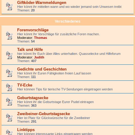
Giftköder-Warnmeldungen
Hier könnt ihr mitteilen wann und wo wieder jemand sein Unwesen treibt
Themen:
20
Verschiedenes
Forenvorschläge
Hier könnt Ihr Vorschläge für zusätzliche Foren machen.
Moderator:
Thomas
Themen:
54
Talk und Hilfe
hier könnt Ihr Euch über Alles unterhalten. Quasselecke und Hilfeforum
Moderator:
Judith
Themen:
407
Gedichte und Geschichten
Hier könnt ihr Euren Fähigkeiten freien Lauf lassen
Themen:
111
TV-Ecke
Hier können Tips für tierische TV-Sendungen eingetragen werden
Geburtstagsecke
Hier könnt ihr die Geburtstage Eurer Pudel eintragen
Themen:
363
Zweibeiner-Geburtstagsecke
Hier ist Platz für Glückwünsche für die Zweibeiner
Themen:
291
Linktipps
Hier können interessante Links eingetragen werden