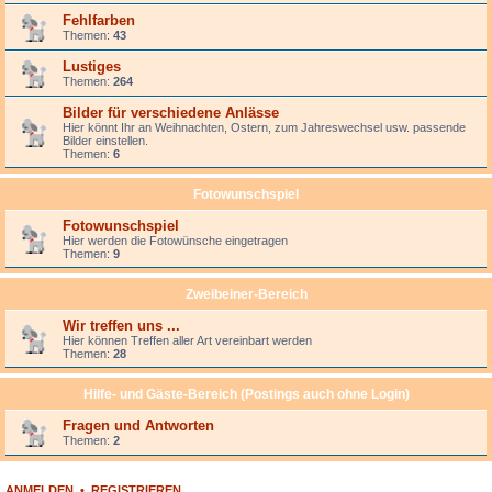
Fehlfarben
Themen:
43
Lustiges
Themen:
264
Bilder für verschiedene Anlässe
Hier könnt Ihr an Weihnachten, Ostern, zum Jahreswechsel usw. passende
Bilder einstellen.
Themen:
6
Fotowunschspiel
Fotowunschspiel
Hier werden die Fotowünsche eingetragen
Themen:
9
Zweibeiner-Bereich
Wir treffen uns ...
Hier können Treffen aller Art vereinbart werden
Themen:
28
Hilfe- und Gäste-Bereich (Postings auch ohne Login)
Fragen und Antworten
Themen:
2
ANMELDEN
•
REGISTRIEREN