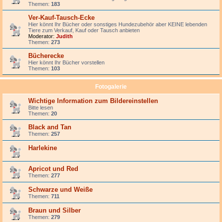
Themen:
183
Ver-Kauf-Tausch-Ecke
Hier könnt Ihr Bücher oder sonstiges Hundezubehör aber KEINE lebenden
Tiere zum Verkauf, Kauf oder Tausch anbieten
Moderator:
Judith
Themen:
273
Bücherecke
Hier könnt Ihr Bücher vorstellen
Themen:
103
Fotogalerie
Wichtige Information zum Bildereinstellen
Bitte lesen
Themen:
20
Black and Tan
Themen:
257
Harlekine
Apricot und Red
Themen:
277
Schwarze und Weiße
Themen:
711
Braun und Silber
Themen:
279