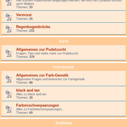
Hier können Pudel/Hunde eingetragen werden, die noch ein Zuhause suchen
auch Welpen
Themen:
20
Vermisst
Themen:
25
Regenbogenbrücke
Themen:
233
Zucht
Allgemeines zur Pudelzucht
Fragen, Tips und vieles mehr zur Pudelzucht.
Themen:
378
Farb-Genetik
Allgemeines zur Farb-Genetik
Allgemeine Fragen und Antworten zur Farbgenetik.
Themen:
88
black and tan
Alles zu black and tan.
Themen:
39
Farbmischverpaarungen
Alles zu Farbmischverpaarungen.
Themen:
69
Erziehung