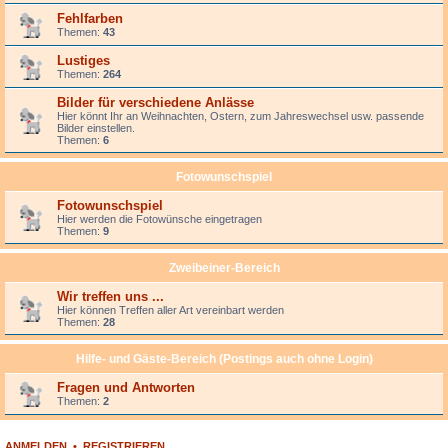
Fehlfarben
Themen:
43
Lustiges
Themen:
264
Bilder für verschiedene Anlässe
Hier könnt Ihr an Weihnachten, Ostern, zum Jahreswechsel usw. passende
Bilder einstellen.
Themen:
6
Fotowunschspiel
Fotowunschspiel
Hier werden die Fotowünsche eingetragen
Themen:
9
Zweibeiner-Bereich
Wir treffen uns ...
Hier können Treffen aller Art vereinbart werden
Themen:
28
Hilfe- und Gäste-Bereich (Postings auch ohne Login)
Fragen und Antworten
Themen:
2
ANMELDEN
•
REGISTRIEREN