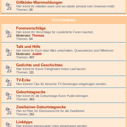
Giftköder-Warnmeldungen
Hier könnt ihr mitteilen wann und wo wieder jemand sein Unwesen treibt
Themen:
20
Verschiedenes
Forenvorschläge
Hier könnt Ihr Vorschläge für zusätzliche Foren machen.
Moderator:
Thomas
Themen:
54
Talk und Hilfe
hier könnt Ihr Euch über Alles unterhalten. Quasselecke und Hilfeforum
Moderator:
Judith
Themen:
407
Gedichte und Geschichten
Hier könnt ihr Euren Fähigkeiten freien Lauf lassen
Themen:
111
TV-Ecke
Hier können Tips für tierische TV-Sendungen eingetragen werden
Geburtstagsecke
Hier könnt ihr die Geburtstage Eurer Pudel eintragen
Themen:
363
Zweibeiner-Geburtstagsecke
Hier ist Platz für Glückwünsche für die Zweibeiner
Themen:
291
Linktipps
Hier können interessante Links eingetragen werden