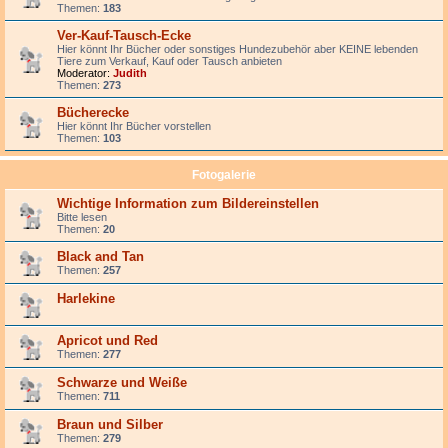
Themen:
183
Ver-Kauf-Tausch-Ecke
Hier könnt Ihr Bücher oder sonstiges Hundezubehör aber KEINE lebenden
Tiere zum Verkauf, Kauf oder Tausch anbieten
Moderator:
Judith
Themen:
273
Bücherecke
Hier könnt Ihr Bücher vorstellen
Themen:
103
Fotogalerie
Wichtige Information zum Bildereinstellen
Bitte lesen
Themen:
20
Black and Tan
Themen:
257
Harlekine
Apricot und Red
Themen:
277
Schwarze und Weiße
Themen:
711
Braun und Silber
Themen:
279