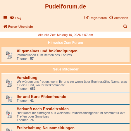
Pudelforum.de
FAQ
Registrieren
Anmelden
S
Foren-Übersicht
u
Aktuelle Zeit: Mo Aug 10, 2026 4:07 am
c
Hinweise Zum Forum
h
Allgemeines und Ankündigungen
e
Informationen zum Betrieb des Forums
Themen:
57
Neue Mitglieder
Vorstellung
Wir würden uns freuen, wenn Ihr uns ein wenig über Euch erzählt, Name, was
für ein Hund, wo Ihr herkommt etc.
Themen:
652
Ihr und Eure Pfotenfreunde
Themen:
41
Herkunft nach Postleitzahlen
Hier könnt Ihr eintragen aus welchem Postleitzahlengebiet Ihr stammt für evtl.
Treffen oder Sonstiges
Themen:
74
Freischaltung Neuanmeldungen