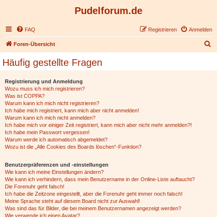
Pudelforum.de
FAQ
Registrieren
Anmelden
S
Foren-Übersicht
u
Häufig gestellte Fragen
c
h
Registrierung und Anmeldung
Wozu muss ich mich registrieren?
e
Was ist COPPA?
Warum kann ich mich nicht registrieren?
Ich habe mich registriert, kann mich aber nicht anmelden!
Warum kann ich mich nicht anmelden?
Ich habe mich vor einiger Zeit registriert, kann mich aber nicht mehr anmelden?!
Ich habe mein Passwort vergessen!
Warum werde ich automatisch abgemeldet?
Wozu ist die „Alle Cookies des Boards löschen“-Funktion?
Benutzerpräferenzen und -einstellungen
Wie kann ich meine Einstellungen ändern?
Wie kann ich verhindern, dass mein Benutzername in der Online-Liste auftaucht?
Die Forenuhr geht falsch!
Ich habe die Zeitzone eingestellt, aber die Forenuhr geht immer noch falsch!
Meine Sprache steht auf diesem Board nicht zur Auswahl!
Was sind das für Bilder, die bei meinem Benutzernamen angezeigt werden?
Wie verwende ich einen Avatar?