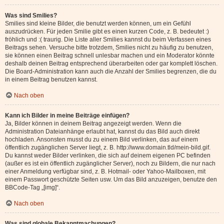
Was sind Smilies?
Smilies sind kleine Bilder, die benutzt werden können, um ein Gefühl
auszudrücken. Für jeden Smilie gibt es einen kurzen Code, z. B. bedeutet :)
fröhlich und :( traurig. Die Liste aller Smilies kannst du beim Verfassen eines
Beitrags sehen. Versuche bitte trotzdem, Smilies nicht zu häufig zu benutzen,
sie können einen Beitrag schnell unlesbar machen und ein Moderator könnte
deshalb deinen Beitrag entsprechend überarbeiten oder gar komplett löschen.
Die Board-Administration kann auch die Anzahl der Smilies begrenzen, die du
in einem Beitrag benutzen kannst.
Nach oben
Kann ich Bilder in meine Beiträge einfügen?
Ja, Bilder können in deinem Beitrag angezeigt werden. Wenn die
Administration Dateianhänge erlaubt hat, kannst du das Bild auch direkt
hochladen. Ansonsten musst du zu einem Bild verlinken, das auf einem
öffentlich zugänglichen Server liegt, z. B. http://www.domain.tld/mein-bild.gif.
Du kannst weder Bilder verlinken, die sich auf deinem eigenen PC befinden
(außer es ist ein öffentlich zugänglicher Server), noch zu Bildern, die nur nach
einer Anmeldung verfügbar sind, z. B. Hotmail- oder Yahoo-Mailboxen, mit
einem Passwort geschützte Seiten usw. Um das Bild anzuzeigen, benutze den
BBCode-Tag „[img]“.
Nach oben
Was sind globale Bekanntmachungen?