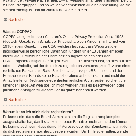
Avatarbilder, Private Nachrichten, E-Mail-Versand an andere Mitglieder, Beitritt
zu Benutzergruppen und so weiter. Wir empfehlen dir eine Anmeldung, da sie
schnell erledigt ist und dir zahlreiche Vorteile bietet.
Nach oben
Was ist COPPA?
COPPA, ausgeschrieben Children’s Online Privacy Protection Act of 1998
(deutsch: Gesetz zum Schutz der Privatsphäre von Kindern im Internet von
1998) ist ein Gesetz in den USA, welches festlegt, dass Websites, die
möglicherweise persönliche Daten von Kindern unter 13 Jahren erheben,
hierzu die Zustimmung der Eltern beziehungsweise des oder der
Erziehungsberechtigten benötigen. Wenn du dir unsicher bist, ob dies auf dich
oder die Website, auf der du dich zu registrieren versuchst, zutrifft, ziehe einen
rechtlichen Beistand zu Rate. Bitte beachte, dass phpBB Limited und der
Besitzer dieses Boards keine Rechtsberatung anbieten kann und nicht die
Anlaufstelle für Rechtsangelegenheiten jeglicher Art ist; außer solchen, die
unter der Frage „An wen soll ich mich wenden, falls es Beschwerden oder
juristische Anfragen zu diesem Forum gibt?“ behandelt werden.
Nach oben
Warum kann ich mich nicht registrieren?
Es kann sein, dass die Board-Administration die Registrierung komplett
ausgeschaltet hat, damit sich keine neuen Benutzer mehr anmelden können.
Es könnte auch sein, dass deine IP-Adresse oder der Benutzername, mit dem
du dich registrieren möchtest, gesperrt wurden. Um Hilfe zu erhalten, wende