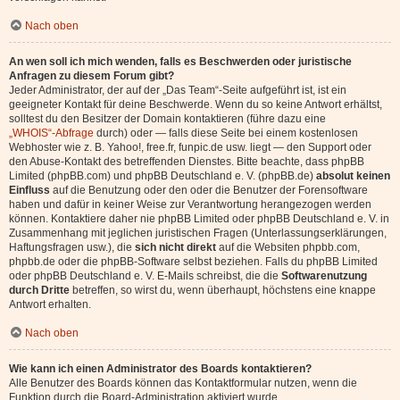
Nach oben
An wen soll ich mich wenden, falls es Beschwerden oder juristische
Anfragen zu diesem Forum gibt?
Jeder Administrator, der auf der „Das Team“-Seite aufgeführt ist, ist ein
geeigneter Kontakt für deine Beschwerde. Wenn du so keine Antwort erhältst,
solltest du den Besitzer der Domain kontaktieren (führe dazu eine
„WHOIS“-Abfrage
durch) oder — falls diese Seite bei einem kostenlosen
Webhoster wie z. B. Yahoo!, free.fr, funpic.de usw. liegt — den Support oder
den Abuse-Kontakt des betreffenden Dienstes. Bitte beachte, dass phpBB
Limited (phpBB.com) und phpBB Deutschland e. V. (phpBB.de)
absolut keinen
Einfluss
auf die Benutzung oder den oder die Benutzer der Forensoftware
haben und dafür in keiner Weise zur Verantwortung herangezogen werden
können. Kontaktiere daher nie phpBB Limited oder phpBB Deutschland e. V. in
Zusammenhang mit jeglichen juristischen Fragen (Unterlassungserklärungen,
Haftungsfragen usw.), die
sich nicht direkt
auf die Websiten phpbb.com,
phpbb.de oder die phpBB-Software selbst beziehen. Falls du phpBB Limited
oder phpBB Deutschland e. V. E-Mails schreibst, die die
Softwarenutzung
durch Dritte
betreffen, so wirst du, wenn überhaupt, höchstens eine knappe
Antwort erhalten.
Nach oben
Wie kann ich einen Administrator des Boards kontaktieren?
Alle Benutzer des Boards können das Kontaktformular nutzen, wenn die
Funktion durch die Board-Administration aktiviert wurde.