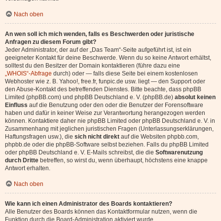
Nach oben
An wen soll ich mich wenden, falls es Beschwerden oder juristische
Anfragen zu diesem Forum gibt?
Jeder Administrator, der auf der „Das Team“-Seite aufgeführt ist, ist ein
geeigneter Kontakt für deine Beschwerde. Wenn du so keine Antwort erhältst,
solltest du den Besitzer der Domain kontaktieren (führe dazu eine
„WHOIS“-Abfrage
durch) oder — falls diese Seite bei einem kostenlosen
Webhoster wie z. B. Yahoo!, free.fr, funpic.de usw. liegt — den Support oder
den Abuse-Kontakt des betreffenden Dienstes. Bitte beachte, dass phpBB
Limited (phpBB.com) und phpBB Deutschland e. V. (phpBB.de)
absolut keinen
Einfluss
auf die Benutzung oder den oder die Benutzer der Forensoftware
haben und dafür in keiner Weise zur Verantwortung herangezogen werden
können. Kontaktiere daher nie phpBB Limited oder phpBB Deutschland e. V. in
Zusammenhang mit jeglichen juristischen Fragen (Unterlassungserklärungen,
Haftungsfragen usw.), die
sich nicht direkt
auf die Websiten phpbb.com,
phpbb.de oder die phpBB-Software selbst beziehen. Falls du phpBB Limited
oder phpBB Deutschland e. V. E-Mails schreibst, die die
Softwarenutzung
durch Dritte
betreffen, so wirst du, wenn überhaupt, höchstens eine knappe
Antwort erhalten.
Nach oben
Wie kann ich einen Administrator des Boards kontaktieren?
Alle Benutzer des Boards können das Kontaktformular nutzen, wenn die
Funktion durch die Board-Administration aktiviert wurde.