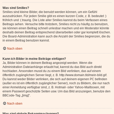
Was sind Smilies?
Smilies sind kleine Bilder, die benutzt werden können, um ein Gefühl
auszudrücken. Für jeden Smilie gibt es einen kurzen Code, z. B. bedeutet :)
fröhlich und :( traurig. Die Liste aller Smilies kannst du beim Verfassen eines
Beitrags sehen. Versuche bitte trotzdem, Smilies nicht zu häufig zu benutzen,
sie können einen Beitrag schnell unlesbar machen und ein Moderator könnte
deshalb deinen Beitrag entsprechend überarbeiten oder gar komplett löschen.
Die Board-Administration kann auch die Anzahl der Smilies begrenzen, die du
in einem Beitrag benutzen kannst.
Nach oben
Kann ich Bilder in meine Beiträge einfügen?
Ja, Bilder können in deinem Beitrag angezeigt werden. Wenn die
Administration Dateianhänge erlaubt hat, kannst du das Bild auch direkt
hochladen. Ansonsten musst du zu einem Bild verlinken, das auf einem
öffentlich zugänglichen Server liegt, z. B. http://www.domain.tld/mein-bild.gif.
Du kannst weder Bilder verlinken, die sich auf deinem eigenen PC befinden
(außer es ist ein öffentlich zugänglicher Server), noch zu Bildern, die nur nach
einer Anmeldung verfügbar sind, z. B. Hotmail- oder Yahoo-Mailboxen, mit
einem Passwort geschützte Seiten usw. Um das Bild anzuzeigen, benutze den
BBCode-Tag „[img]“.
Nach oben
Was sind globale Bekanntmachungen?