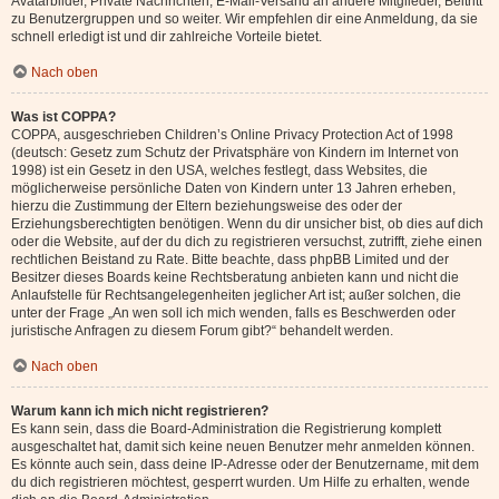
Avatarbilder, Private Nachrichten, E-Mail-Versand an andere Mitglieder, Beitritt
zu Benutzergruppen und so weiter. Wir empfehlen dir eine Anmeldung, da sie
schnell erledigt ist und dir zahlreiche Vorteile bietet.
Nach oben
Was ist COPPA?
COPPA, ausgeschrieben Children’s Online Privacy Protection Act of 1998
(deutsch: Gesetz zum Schutz der Privatsphäre von Kindern im Internet von
1998) ist ein Gesetz in den USA, welches festlegt, dass Websites, die
möglicherweise persönliche Daten von Kindern unter 13 Jahren erheben,
hierzu die Zustimmung der Eltern beziehungsweise des oder der
Erziehungsberechtigten benötigen. Wenn du dir unsicher bist, ob dies auf dich
oder die Website, auf der du dich zu registrieren versuchst, zutrifft, ziehe einen
rechtlichen Beistand zu Rate. Bitte beachte, dass phpBB Limited und der
Besitzer dieses Boards keine Rechtsberatung anbieten kann und nicht die
Anlaufstelle für Rechtsangelegenheiten jeglicher Art ist; außer solchen, die
unter der Frage „An wen soll ich mich wenden, falls es Beschwerden oder
juristische Anfragen zu diesem Forum gibt?“ behandelt werden.
Nach oben
Warum kann ich mich nicht registrieren?
Es kann sein, dass die Board-Administration die Registrierung komplett
ausgeschaltet hat, damit sich keine neuen Benutzer mehr anmelden können.
Es könnte auch sein, dass deine IP-Adresse oder der Benutzername, mit dem
du dich registrieren möchtest, gesperrt wurden. Um Hilfe zu erhalten, wende