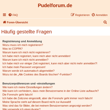
Pudelforum.de
FAQ
Registrieren
Anmelden
S
Foren-Übersicht
u
Häufig gestellte Fragen
c
h
Registrierung und Anmeldung
Wozu muss ich mich registrieren?
e
Was ist COPPA?
Warum kann ich mich nicht registrieren?
Ich habe mich registriert, kann mich aber nicht anmelden!
Warum kann ich mich nicht anmelden?
Ich habe mich vor einiger Zeit registriert, kann mich aber nicht mehr anmelden?!
Ich habe mein Passwort vergessen!
Warum werde ich automatisch abgemeldet?
Wozu ist die „Alle Cookies des Boards löschen“-Funktion?
Benutzerpräferenzen und -einstellungen
Wie kann ich meine Einstellungen ändern?
Wie kann ich verhindern, dass mein Benutzername in der Online-Liste auftaucht?
Die Forenuhr geht falsch!
Ich habe die Zeitzone eingestellt, aber die Forenuhr geht immer noch falsch!
Meine Sprache steht auf diesem Board nicht zur Auswahl!
Was sind das für Bilder, die bei meinem Benutzernamen angezeigt werden?
Wie verwende ich einen Avatar?