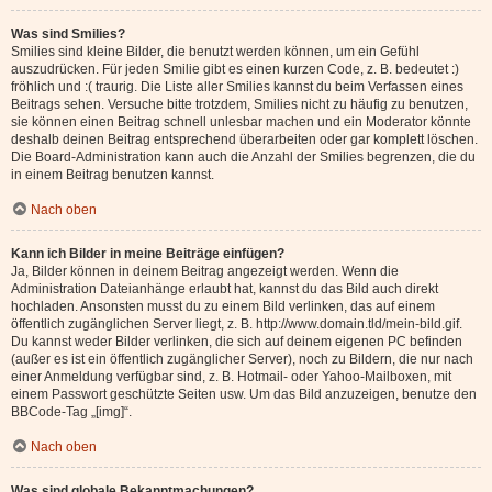
Was sind Smilies?
Smilies sind kleine Bilder, die benutzt werden können, um ein Gefühl
auszudrücken. Für jeden Smilie gibt es einen kurzen Code, z. B. bedeutet :)
fröhlich und :( traurig. Die Liste aller Smilies kannst du beim Verfassen eines
Beitrags sehen. Versuche bitte trotzdem, Smilies nicht zu häufig zu benutzen,
sie können einen Beitrag schnell unlesbar machen und ein Moderator könnte
deshalb deinen Beitrag entsprechend überarbeiten oder gar komplett löschen.
Die Board-Administration kann auch die Anzahl der Smilies begrenzen, die du
in einem Beitrag benutzen kannst.
Nach oben
Kann ich Bilder in meine Beiträge einfügen?
Ja, Bilder können in deinem Beitrag angezeigt werden. Wenn die
Administration Dateianhänge erlaubt hat, kannst du das Bild auch direkt
hochladen. Ansonsten musst du zu einem Bild verlinken, das auf einem
öffentlich zugänglichen Server liegt, z. B. http://www.domain.tld/mein-bild.gif.
Du kannst weder Bilder verlinken, die sich auf deinem eigenen PC befinden
(außer es ist ein öffentlich zugänglicher Server), noch zu Bildern, die nur nach
einer Anmeldung verfügbar sind, z. B. Hotmail- oder Yahoo-Mailboxen, mit
einem Passwort geschützte Seiten usw. Um das Bild anzuzeigen, benutze den
BBCode-Tag „[img]“.
Nach oben
Was sind globale Bekanntmachungen?