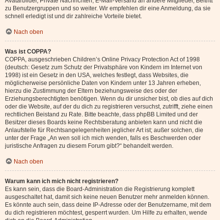
Avatarbilder, Private Nachrichten, E-Mail-Versand an andere Mitglieder, Beitritt
zu Benutzergruppen und so weiter. Wir empfehlen dir eine Anmeldung, da sie
schnell erledigt ist und dir zahlreiche Vorteile bietet.
Nach oben
Was ist COPPA?
COPPA, ausgeschrieben Children’s Online Privacy Protection Act of 1998
(deutsch: Gesetz zum Schutz der Privatsphäre von Kindern im Internet von
1998) ist ein Gesetz in den USA, welches festlegt, dass Websites, die
möglicherweise persönliche Daten von Kindern unter 13 Jahren erheben,
hierzu die Zustimmung der Eltern beziehungsweise des oder der
Erziehungsberechtigten benötigen. Wenn du dir unsicher bist, ob dies auf dich
oder die Website, auf der du dich zu registrieren versuchst, zutrifft, ziehe einen
rechtlichen Beistand zu Rate. Bitte beachte, dass phpBB Limited und der
Besitzer dieses Boards keine Rechtsberatung anbieten kann und nicht die
Anlaufstelle für Rechtsangelegenheiten jeglicher Art ist; außer solchen, die
unter der Frage „An wen soll ich mich wenden, falls es Beschwerden oder
juristische Anfragen zu diesem Forum gibt?“ behandelt werden.
Nach oben
Warum kann ich mich nicht registrieren?
Es kann sein, dass die Board-Administration die Registrierung komplett
ausgeschaltet hat, damit sich keine neuen Benutzer mehr anmelden können.
Es könnte auch sein, dass deine IP-Adresse oder der Benutzername, mit dem
du dich registrieren möchtest, gesperrt wurden. Um Hilfe zu erhalten, wende