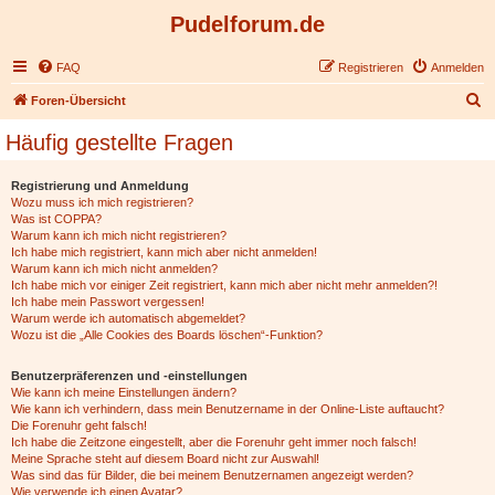
Pudelforum.de
FAQ
Registrieren
Anmelden
S
Foren-Übersicht
u
Häufig gestellte Fragen
c
h
Registrierung und Anmeldung
Wozu muss ich mich registrieren?
e
Was ist COPPA?
Warum kann ich mich nicht registrieren?
Ich habe mich registriert, kann mich aber nicht anmelden!
Warum kann ich mich nicht anmelden?
Ich habe mich vor einiger Zeit registriert, kann mich aber nicht mehr anmelden?!
Ich habe mein Passwort vergessen!
Warum werde ich automatisch abgemeldet?
Wozu ist die „Alle Cookies des Boards löschen“-Funktion?
Benutzerpräferenzen und -einstellungen
Wie kann ich meine Einstellungen ändern?
Wie kann ich verhindern, dass mein Benutzername in der Online-Liste auftaucht?
Die Forenuhr geht falsch!
Ich habe die Zeitzone eingestellt, aber die Forenuhr geht immer noch falsch!
Meine Sprache steht auf diesem Board nicht zur Auswahl!
Was sind das für Bilder, die bei meinem Benutzernamen angezeigt werden?
Wie verwende ich einen Avatar?