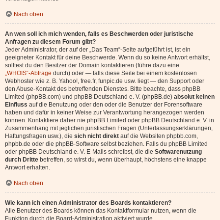
Nach oben
An wen soll ich mich wenden, falls es Beschwerden oder juristische
Anfragen zu diesem Forum gibt?
Jeder Administrator, der auf der „Das Team“-Seite aufgeführt ist, ist ein
geeigneter Kontakt für deine Beschwerde. Wenn du so keine Antwort erhältst,
solltest du den Besitzer der Domain kontaktieren (führe dazu eine
„WHOIS“-Abfrage
durch) oder — falls diese Seite bei einem kostenlosen
Webhoster wie z. B. Yahoo!, free.fr, funpic.de usw. liegt — den Support oder
den Abuse-Kontakt des betreffenden Dienstes. Bitte beachte, dass phpBB
Limited (phpBB.com) und phpBB Deutschland e. V. (phpBB.de)
absolut keinen
Einfluss
auf die Benutzung oder den oder die Benutzer der Forensoftware
haben und dafür in keiner Weise zur Verantwortung herangezogen werden
können. Kontaktiere daher nie phpBB Limited oder phpBB Deutschland e. V. in
Zusammenhang mit jeglichen juristischen Fragen (Unterlassungserklärungen,
Haftungsfragen usw.), die
sich nicht direkt
auf die Websiten phpbb.com,
phpbb.de oder die phpBB-Software selbst beziehen. Falls du phpBB Limited
oder phpBB Deutschland e. V. E-Mails schreibst, die die
Softwarenutzung
durch Dritte
betreffen, so wirst du, wenn überhaupt, höchstens eine knappe
Antwort erhalten.
Nach oben
Wie kann ich einen Administrator des Boards kontaktieren?
Alle Benutzer des Boards können das Kontaktformular nutzen, wenn die
Funktion durch die Board-Administration aktiviert wurde.