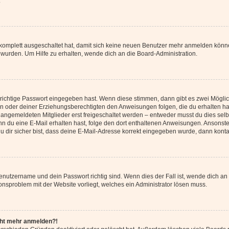
.
g komplett ausgeschaltet hat, damit sich keine neuen Benutzer mehr anmelden könn
 wurden. Um Hilfe zu erhalten, wende dich an die Board-Administration.
 richtige Passwort eingegeben hast. Wenn diese stimmen, dann gibt es zwei Mögl
tern oder deiner Erziehungsberechtigten den Anweisungen folgen, die du erhalten ha
u angemeldeten Mitglieder erst freigeschaltet werden – entweder musst du dies selbs
. Wenn du eine E-Mail erhalten hast, folge den dort enthaltenen Anweisungen. Ansons
 dir sicher bist, dass deine E-Mail-Adresse korrekt eingegeben wurde, dann kontak
Benutzername und dein Passwort richtig sind. Wenn dies der Fall ist, wende dich a
ionsproblem mit der Website vorliegt, welches ein Administrator lösen muss.
icht mehr anmelden?!