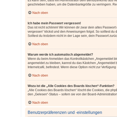
Es kann sein, dass ein Administrator dein Benutzerkonto aus v
geschrieben haben, um die Datenbankgröße zu verringern. Regis
Nach oben
Ich habe mein Passwort vergessen!
Das ist nicht schlimm! Wir können dir zwar dein altes Passwort
vergessen“ klickst und den Anweisungen folgst. So solltest du
Solltest du trotzdem nicht in der Lage sein, dein Passwort zur
Nach oben
Warum werde ich automatisch abgemeldet?
Wenn du beim Anmelden das Kontrollkästchen „Angemeldet bleib
angemeldet zu bleiben, kannst du das Kästchen „Angemeldet b
Internetcafé, befindest. Wenn diese Option nicht zur Verfügung
Nach oben
Wozu ist die „Alle Cookies des Boards löschen“-Funktion?
„Alle Cookies des Boards löschen“ löscht die Cookies, die php
den „Gelesen“-Status – sofern sie von der Board-Administratio
Nach oben
Benutzerpräferenzen und -einstellungen