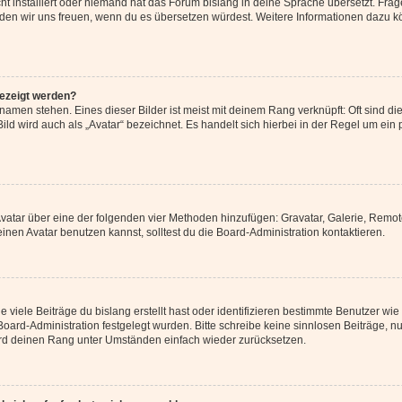
t installiert oder niemand hat das Forum bislang in deine Sprache übersetzt. Frag
, würden wir uns freuen, wenn du es übersetzen würdest. Weitere Informationen dazu
gezeigt werden?
amen stehen. Eines dieser Bilder ist meist mit deinem Rang verknüpft: Oft sind di
ld wird auch als „Avatar“ bezeichnet. Es handelt sich hierbei in der Regel um ein
 Avatar über eine der folgenden vier Methoden hinzufügen: Gravatar, Galerie, Rem
en Avatar benutzen kannst, solltest du die Board-Administration kontaktieren.
viele Beiträge du bislang erstellt hast oder identifizieren bestimmte Benutzer w
 Board-Administration festgelegt wurden. Bitte schreibe keine sinnlosen Beiträge
wird deinen Rang unter Umständen einfach wieder zurücksetzen.