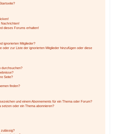
tartseite?
icken!
 Nachrichten!
ed dieses Forums erhalten!
d ignorierten Mitglieder?
e oder zur Liste der ignorierten Mitglieder hinzufügen oder diese
en durchsuchen?
gebnisse?
re Seite?
hemen finden?
esezeichen und einem Abonnements für ein Thema oder Forum?
a setzen oder ein Thema abonnieren?
 zulässig?