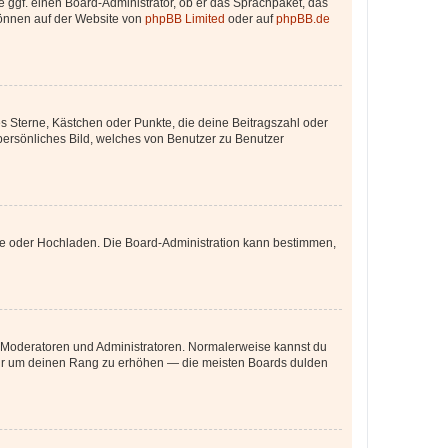
e ggf. einen Board-Administrator, ob er das Sprachpaket, das
 können auf der Website von
phpBB Limited
oder auf
phpBB.de
es Sterne, Kästchen oder Punkte, die deine Beitragszahl oder
 persönliches Bild, welches von Benutzer zu Benutzer
ote oder Hochladen. Die Board-Administration kann bestimmen,
ie Moderatoren und Administratoren. Normalerweise kannst du
, nur um deinen Rang zu erhöhen — die meisten Boards dulden