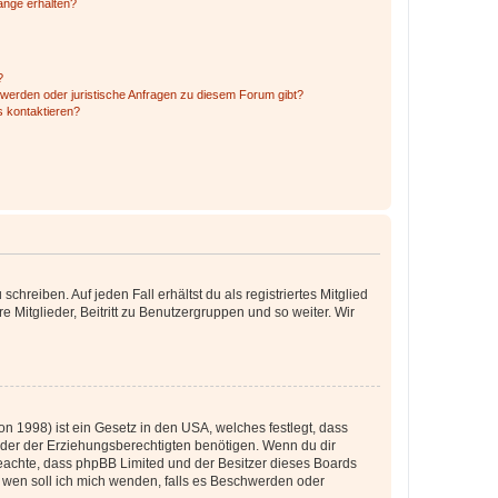
hänge erhalten?
?
hwerden oder juristische Anfragen zu diesem Forum gibt?
s kontaktieren?
chreiben. Auf jeden Fall erhältst du als registriertes Mitglied
e Mitglieder, Beitritt zu Benutzergruppen und so weiter. Wir
n 1998) ist ein Gesetz in den USA, welches festlegt, dass
der der Erziehungsberechtigten benötigen. Wenn du dir
te beachte, dass phpBB Limited und der Besitzer dieses Boards
An wen soll ich mich wenden, falls es Beschwerden oder