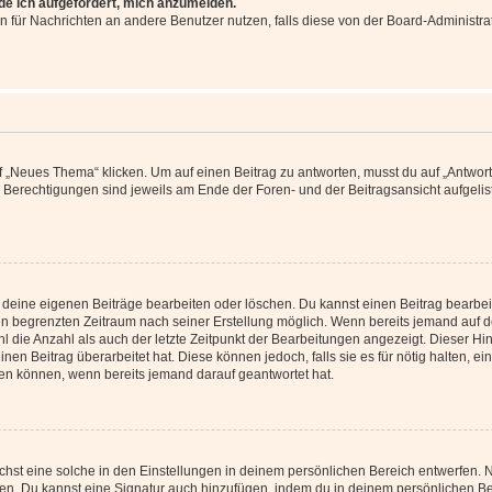
rde ich aufgefordert, mich anzumelden.
ion für Nachrichten an andere Benutzer nutzen, falls diese von der Board-Administ
„Neues Thema“ klicken. Um auf einen Beitrag zu antworten, musst du auf „Antworte
e Berechtigungen sind jeweils am Ende der Foren- und der Beitragsansicht aufgeliste
r deine eigenen Beiträge bearbeiten oder löschen. Du kannst einen Beitrag bearbe
inen begrenzten Zeitraum nach seiner Erstellung möglich. Wenn bereits jemand auf de
 die Anzahl als auch der letzte Zeitpunkt der Bearbeitungen angezeigt. Dieser Hi
en Beitrag überarbeitet hat. Diese können jedoch, falls sie es für nötig halten, ei
hen können, wenn bereits jemand darauf geantwortet hat.
st eine solche in den Einstellungen in deinem persönlichen Bereich entwerfen. Na
eren. Du kannst eine Signatur auch hinzufügen, indem du in deinem persönlichen 