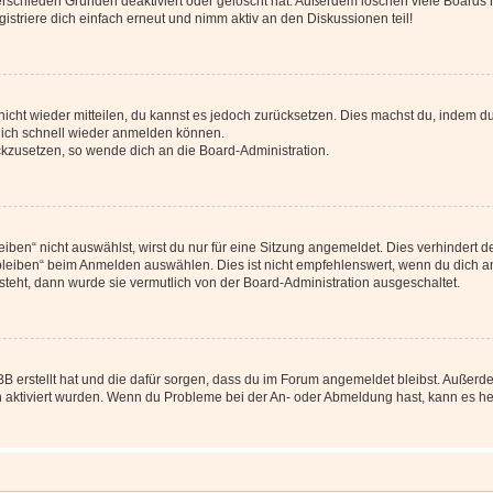
erschieden Gründen deaktiviert oder gelöscht hat. Außerdem löschen viele Boards r
triere dich einfach erneut und nimm aktiv an den Diskussionen teil!
 nicht wieder mitteilen, du kannst es jedoch zurücksetzen. Dies machst du, indem 
 dich schnell wieder anmelden können.
ückzusetzen, so wende dich an die Board-Administration.
en“ nicht auswählst, wirst du nur für eine Sitzung angemeldet. Dies verhindert 
leiben“ beim Anmelden auswählen. Dies ist nicht empfehlenswert, wenn du dich an
 steht, dann wurde sie vermutlich von der Board-Administration ausgeschaltet.
BB erstellt hat und die dafür sorgen, dass du im Forum angemeldet bleibst. Außer
n aktiviert wurden. Wenn du Probleme bei der An- oder Abmeldung hast, kann es he