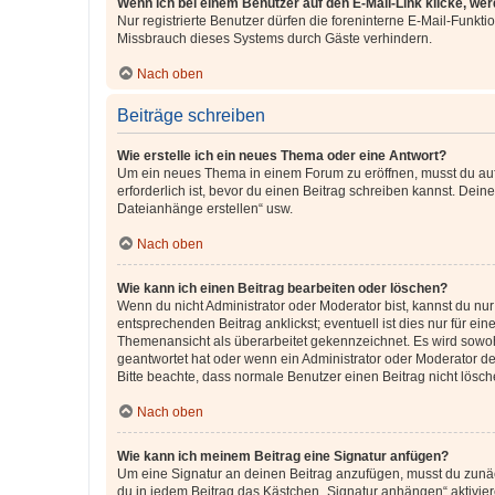
Wenn ich bei einem Benutzer auf den E-Mail-Link klicke, we
Nur registrierte Benutzer dürfen die foreninterne E-Mail-Funkt
Missbrauch dieses Systems durch Gäste verhindern.
Nach oben
Beiträge schreiben
Wie erstelle ich ein neues Thema oder eine Antwort?
Um ein neues Thema in einem Forum zu eröffnen, musst du auf 
erforderlich ist, bevor du einen Beitrag schreiben kannst. Dein
Dateianhänge erstellen“ usw.
Nach oben
Wie kann ich einen Beitrag bearbeiten oder löschen?
Wenn du nicht Administrator oder Moderator bist, kannst du nu
entsprechenden Beitrag anklickst; eventuell ist dies nur für e
Themenansicht als überarbeitet gekennzeichnet. Es wird sowohl
geantwortet hat oder wenn ein Administrator oder Moderator dein
Bitte beachte, dass normale Benutzer einen Beitrag nicht lösc
Nach oben
Wie kann ich meinem Beitrag eine Signatur anfügen?
Um eine Signatur an deinen Beitrag anzufügen, musst du zunäch
du in jedem Beitrag das Kästchen „Signatur anhängen“ aktivi