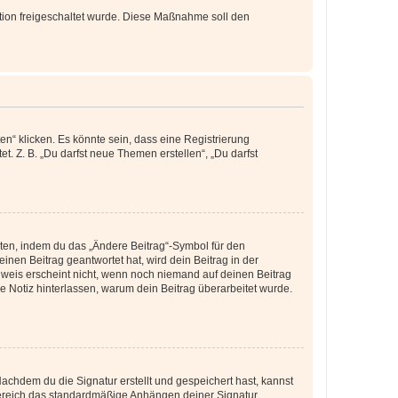
ration freigeschaltet wurde. Diese Maßnahme soll den
n“ klicken. Es könnte sein, dass eine Registrierung
t. Z. B. „Du darfst neue Themen erstellen“, „Du darfst
iten, indem du das „Ändere Beitrag“-Symbol für den
inen Beitrag geantwortet hat, wird dein Beitrag in der
nweis erscheint nicht, wenn noch niemand auf deinen Beitrag
ne Notiz hinterlassen, warum dein Beitrag überarbeitet wurde.
chdem du die Signatur erstellt und gespeichert hast, kannst
Bereich das standardmäßige Anhängen deiner Signatur