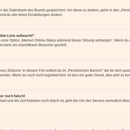
n in der Datenbank des Boards gespeichert. Um diese zu ändern, gehe in den „Persö
nst du alle deine Einstellungen ändern.
ine-Liste auftaucht?
n eine Option „Meinen Online-Status während dieser Sitzung verbergen“. Wenn du d
st dann als unsichtbarer Besucher gezählt.
en Zeitzone. In diesem Fall solltest du im „Persönlichen Bereich“ die für dich passe
den. Wenn du noch nicht registriert bist, ist dies ein guter Grund, dies jetzt zu tun
mer noch falsch!
t hast und die Zeit trotzdem noch falsch ist, geht die Uhr des Servers vermutlich fal