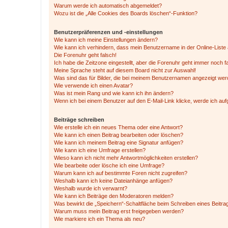
Warum werde ich automatisch abgemeldet?
Wozu ist die „Alle Cookies des Boards löschen“-Funktion?
Benutzerpräferenzen und -einstellungen
Wie kann ich meine Einstellungen ändern?
Wie kann ich verhindern, dass mein Benutzername in der Online-Liste 
Die Forenuhr geht falsch!
Ich habe die Zeitzone eingestellt, aber die Forenuhr geht immer noch f
Meine Sprache steht auf diesem Board nicht zur Auswahl!
Was sind das für Bilder, die bei meinem Benutzernamen angezeigt we
Wie verwende ich einen Avatar?
Was ist mein Rang und wie kann ich ihn ändern?
Wenn ich bei einem Benutzer auf den E-Mail-Link klicke, werde ich au
Beiträge schreiben
Wie erstelle ich ein neues Thema oder eine Antwort?
Wie kann ich einen Beitrag bearbeiten oder löschen?
Wie kann ich meinem Beitrag eine Signatur anfügen?
Wie kann ich eine Umfrage erstellen?
Wieso kann ich nicht mehr Antwortmöglichkeiten erstellen?
Wie bearbeite oder lösche ich eine Umfrage?
Warum kann ich auf bestimmte Foren nicht zugreifen?
Weshalb kann ich keine Dateianhänge anfügen?
Weshalb wurde ich verwarnt?
Wie kann ich Beiträge den Moderatoren melden?
Was bewirkt die „Speichern“-Schaltfläche beim Schreiben eines Beitra
Warum muss mein Beitrag erst freigegeben werden?
Wie markiere ich ein Thema als neu?