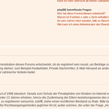
Kann ich eine Übersicht all meiner Dateian
phpBB betreffende Fragen
Wer hat diese Forensoftware entwickelt?
Warum ist Funktion x oder y nicht enthalten
An wen soll ich mich wenden, falls es Besc
Wie kann ich einen Administrator des Board
istration dieses Forums entscheidet, ob du registriert sein musst, um Beiträge zu s
ung stehen: zum Beispiel Avatarbilder, Private Nachrichten, E-Mail-Versand an ander
 zahlreiche Vorteile bietet.
t of 1998 (deutsch: Gesetz zum Schutz der Privatsphäre von Kindern im Internet vo
unter 13 Jahren erheben, hierzu die Zustimmung der Eltern beziehungsweise des o
h zu registrieren versuchst, zutrifft, ziehe einen rechtlichen Beistand zu Rate. Bit
für Rechtsangelegenheiten jeglicher Art ist; außer solchen, die unter der Frage „