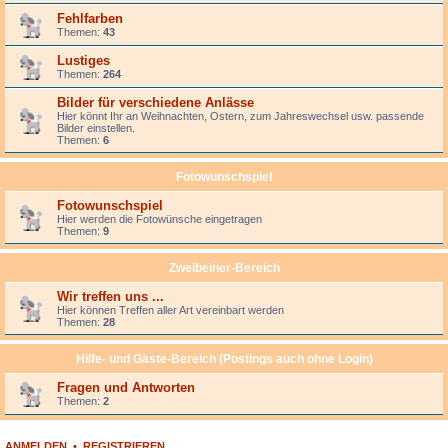
Fehlfarben
Themen:
43
Lustiges
Themen:
264
Bilder für verschiedene Anlässe
Hier könnt Ihr an Weihnachten, Ostern, zum Jahreswechsel usw. passende
Bilder einstellen.
Themen:
6
Fotowunschspiel
Fotowunschspiel
Hier werden die Fotowünsche eingetragen
Themen:
9
Zweibeiner-Bereich
Wir treffen uns ...
Hier können Treffen aller Art vereinbart werden
Themen:
28
Hilfe- und Gäste-Bereich (Postings auch ohne Login)
Fragen und Antworten
Themen:
2
ANMELDEN
•
REGISTRIEREN