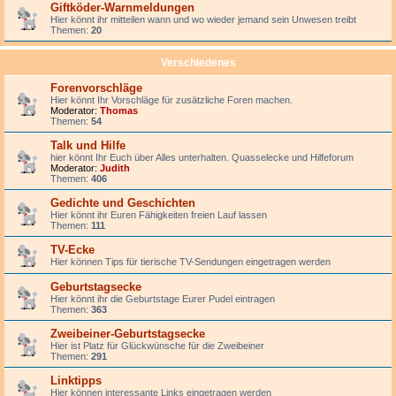
Giftköder-Warnmeldungen
Hier könnt ihr mitteilen wann und wo wieder jemand sein Unwesen treibt
Themen:
20
Verschiedenes
Forenvorschläge
Hier könnt Ihr Vorschläge für zusätzliche Foren machen.
Moderator:
Thomas
Themen:
54
Talk und Hilfe
hier könnt Ihr Euch über Alles unterhalten. Quasselecke und Hilfeforum
Moderator:
Judith
Themen:
406
Gedichte und Geschichten
Hier könnt ihr Euren Fähigkeiten freien Lauf lassen
Themen:
111
TV-Ecke
Hier können Tips für tierische TV-Sendungen eingetragen werden
Geburtstagsecke
Hier könnt ihr die Geburtstage Eurer Pudel eintragen
Themen:
363
Zweibeiner-Geburtstagsecke
Hier ist Platz für Glückwünsche für die Zweibeiner
Themen:
291
Linktipps
Hier können interessante Links eingetragen werden