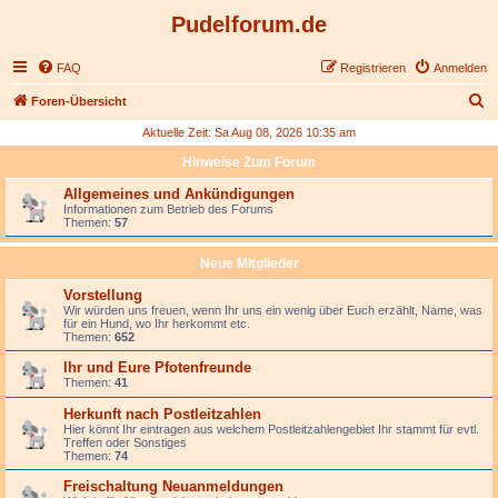
Pudelforum.de
FAQ
Registrieren
Anmelden
S
Foren-Übersicht
u
Aktuelle Zeit: Sa Aug 08, 2026 10:35 am
c
Hinweise Zum Forum
h
Allgemeines und Ankündigungen
e
Informationen zum Betrieb des Forums
Themen:
57
Neue Mitglieder
Vorstellung
Wir würden uns freuen, wenn Ihr uns ein wenig über Euch erzählt, Name, was
für ein Hund, wo Ihr herkommt etc.
Themen:
652
Ihr und Eure Pfotenfreunde
Themen:
41
Herkunft nach Postleitzahlen
Hier könnt Ihr eintragen aus welchem Postleitzahlengebiet Ihr stammt für evtl.
Treffen oder Sonstiges
Themen:
74
Freischaltung Neuanmeldungen