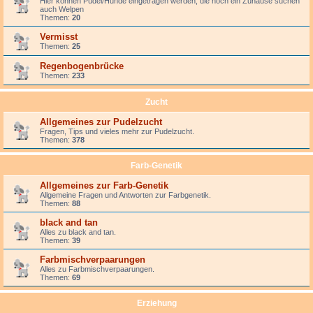
Hier können Pudel/Hunde eingetragen werden, die noch ein Zuhause suchen
auch Welpen
Themen:
20
Vermisst
Themen:
25
Regenbogenbrücke
Themen:
233
Zucht
Allgemeines zur Pudelzucht
Fragen, Tips und vieles mehr zur Pudelzucht.
Themen:
378
Farb-Genetik
Allgemeines zur Farb-Genetik
Allgemeine Fragen und Antworten zur Farbgenetik.
Themen:
88
black and tan
Alles zu black and tan.
Themen:
39
Farbmischverpaarungen
Alles zu Farbmischverpaarungen.
Themen:
69
Erziehung