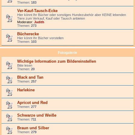
Themen:
183
Ver-Kauf-Tausch-Ecke
Hier könnt Ihr Bücher oder sonstiges Hundezubehör aber KEINE lebenden
Tiere zum Verkauf, Kauf oder Tausch anbieten
Moderator:
Judith
Themen:
273
Bücherecke
Hier könnt Ihr Bücher vorstellen
Themen:
103
Fotogalerie
Wichtige Information zum Bildereinstellen
Bitte lesen
Themen:
20
Black and Tan
Themen:
257
Harlekine
Apricot und Red
Themen:
277
Schwarze und Weiße
Themen:
711
Braun und Silber
Themen:
279